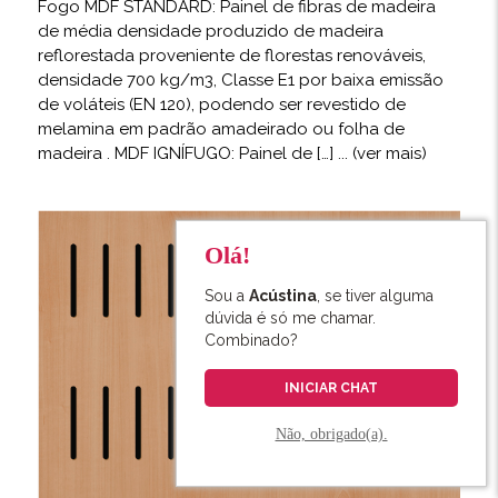
Fogo MDF STANDARD: Painel de fibras de madeira
de média densidade produzido de madeira
reflorestada proveniente de florestas renováveis,
densidade 700 kg/m3, Classe E1 por baixa emissão
de voláteis (EN 120), podendo ser revestido de
melamina em padrão amadeirado ou folha de
madeira . MDF IGNÍFUGO: Painel de […]
... (ver mais)
Olá!
Sou a
Acústina
, se tiver alguma
dúvida é só me chamar.
Combinado?
INICIAR CHAT
Não, obrigado(a).