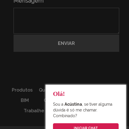
Mensagem
Produtos
Quem somos
Sustentabilidade
Olá!
BIM
Cases
Onde comprar
Sou a
Acústina
, se tiver alguma
dúvida é só me chamar.
Trabalhe Conosco
Contato
Combinado?
INICIAR CHAT