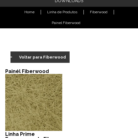
DOWNLOADS
Home
Linha de Produtos
Fiberwood
Painel Fiberwood
Voltar para Fiberwood
Painél Fiberwood
Linha Prime