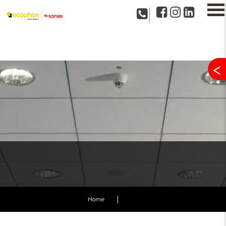
<
Home