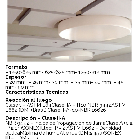
Formato
– 1250×625 mm- 625×625 mm- 1250×312 mm
Espesor
– 20 mm – 25 mm- 30 mm – 35 mm- 40 mm – 45
mm- 50 mm
Caracteristicas Tecnicas
Reacción al fuego
Clase 1 – ASTM E84Clase IIA – IT10 NBR 9442ASTM
E662 (DM) (Brasil).Clase II-A-d0-NBR 16626
Descripción – Clase II-A
NBR 9442 – Índice dePropagación de llamaClase A (0 ≥
IP ≥ 25)SONEX illtec: IP = 2 ASTM E662 – Densidad
ópticaMáxima de humoAtiende (DM ≤ 450)SONEX
illtec: DM = 113