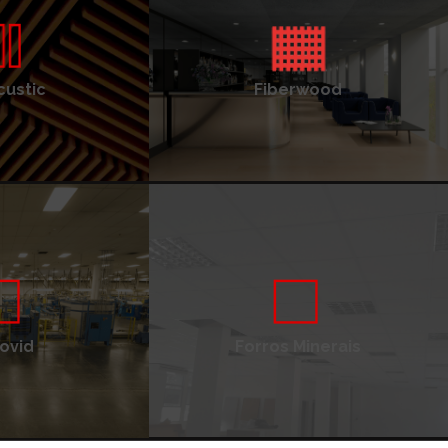
ustic
Fiberwood
ovid
Forros Minerais