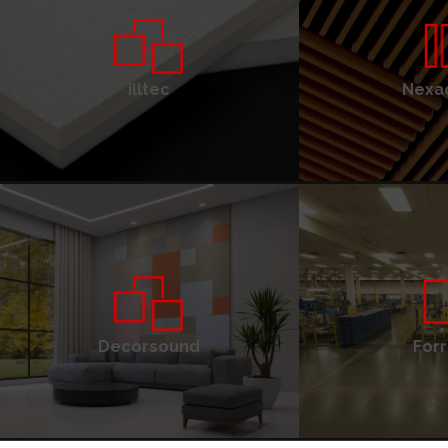
illtec
Nexac
Decorsound
Forr