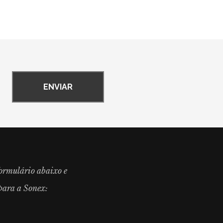
formulário abaixo e
ara a Sonex: